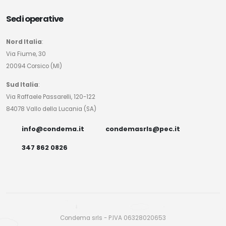
Sedi operative
Nord Italia
:
Via Fiume, 30
20094 Corsico (MI)
Sud Italia
:
Via Raffaele Passarelli, 120-122
84078 Vallo della Lucania (SA)
info@condema.it
condemasrls@pec.it
347 862 0826
Condema srls - P.IVA 06328020653