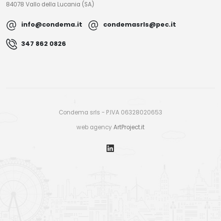
84078 Vallo della Lucania (SA)
info@condema.it
condemasrls@pec.it
347 862 0826
Condema srls - P.IVA 06328020653
web agency
ArtProject.it