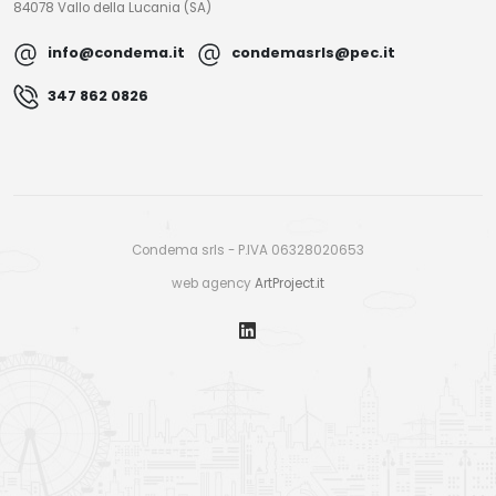
84078 Vallo della Lucania (SA)
info@condema.it
condemasrls@pec.it
347 862 0826
Condema srls - P.IVA 06328020653
web agency
ArtProject.it